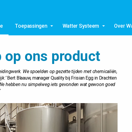
e
Toepassingen
Watter Systeem
Over Wa
 op ons product
 leidingwerk. We spoelden op gezette tijden met chemicaliën,
jk.’
Bert Blaauw, manager Quality bij Frisian Egg in Drachten
We hebben nu simpelweg iets gevonden wat gewoon goed
’