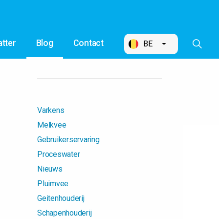
tter
Blog
Contact
BE
Varkens
Melkvee
Gebruikerservaring
Proceswater
Nieuws
Pluimvee
Geitenhouderij
Schapenhouderij