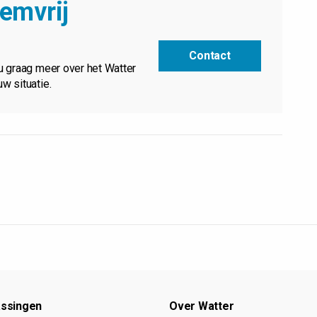
emvrij
Contact
u graag meer over het Watter
w situatie.
ssingen
Over Watter