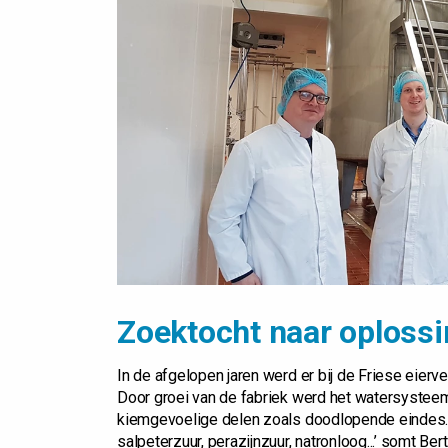
Zoektocht naar oploss
In de afgelopen jaren werd er bij de Friese eier
Door groei van de fabriek werd het watersysteem b
kiemgevoelige delen zoals doodlopende eindes.
salpeterzuur, perazijnzuur, natronloog...’ somt Ber