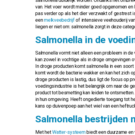
salmonella duidelijk worden. Ondanks het ontbrek
van. Het voer wordt minder goed opgenomen en l
pas verder op als het dier verzwakt of gestrest 
een
melkveebedrijf
of intensieve veehouderij van
liegen er niet om: salmonella zorgt in deze categ
Salmonella in de voedi
Salmonella vormt niet alleen een probleem in de 
kan zowel in vochtige als in droge omgevingen ove
In droge producten komt salmonella in een soort 
komt wordt de bacterie wakker en kan het zich o
droge producten is lastig, dus ligt de focus op pr
voedingsindustrie is het belangrijk om naar de ge
product tot besmetting kan leiden te ontsmetten. N
in hun omgeving. Heeft ongedierte toegang tot h
kans op duivenpoep aan het wiel van een heftruc
Salmonella bestrijden 
Met het
Watter-systeem
biedt een duurzame en ve