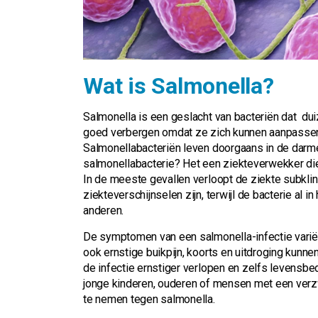
Wat is Salmonella?
Salmonella is een geslacht van bacteriën dat du
goed verbergen omdat ze zich kunnen aanpassen 
Salmonellabacteriën leven doorgaans in de darme
salmonellabacterie? Het een ziekteverwekker di
In de meeste gevallen verloopt de ziekte subklini
ziekteverschijnselen zijn, terwijl de bacterie al
anderen.
De symptomen van een salmonella-infectie variër
ook ernstige buikpijn, koorts en uitdroging kunne
de infectie ernstiger verlopen en zelfs levensbedr
jonge kinderen, ouderen of mensen met een ver
te nemen tegen salmonella.