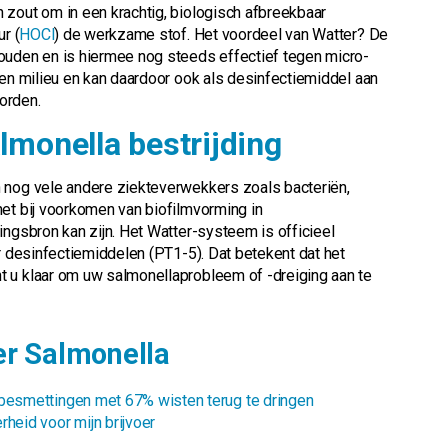
 zout om in een krachtig, biologisch afbreekbaar
r (
HOCl
) de werkzame stof. Het voordeel van Watter? De
ouden en is hiermee nog steeds effectief tegen micro-
 en milieu en kan daardoor ook als desinfectiemiddel aan
orden.
lmonella bestrijding
 nog vele andere ziekteverwekkers zoals bacteriën,
het bij voorkomen van biofilmvorming in
ingsbron kan zijn. Het Watter-systeem is officieel
or desinfectiemiddelen (PT1-5). Dat betekent dat het
 u klaar om uw salmonellaprobleem of -dreiging aan te
er Salmonella
 besmettingen met 67% wisten terug te dringen
heid voor mijn brijvoer