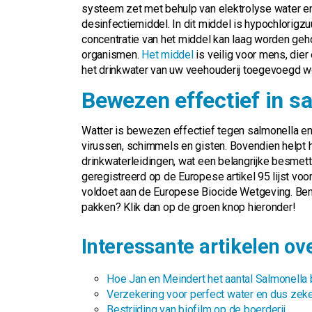
systeem zet met behulp van elektrolyse water en
desinfectiemiddel. In dit middel is hypochlorigzuu
concentratie van het middel kan laag worden geh
organismen.
Het middel
is veilig voor mens, dier
het drinkwater van uw veehouderij toegevoegd w
Bewezen effectief in sa
Watter is bewezen effectief tegen salmonella en
virussen, schimmels en gisten. Bovendien helpt 
drinkwaterleidingen, wat een belangrijke besmett
geregistreerd op de Europese artikel 95 lijst vo
voldoet aan de Europese Biocide Wetgeving. Bent
pakken? Klik dan op de groen knop hieronder!
Interessante artikelen ov
Hoe Jan en Meindert het aantal Salmonella
Verzekering voor perfect water en dus zeker
Bestrijding van biofilm op de boerderij