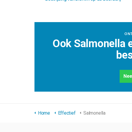
ON
Ook Salmonella 
bes
Nee
Home
Effectief
Salmonella