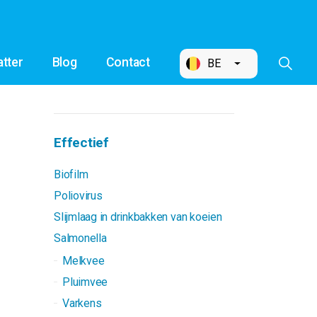
tter
Blog
Contact
BE
Effectief
Biofilm
Poliovirus
Slijmlaag in drinkbakken van koeien
Salmonella
Melkvee
Pluimvee
Varkens