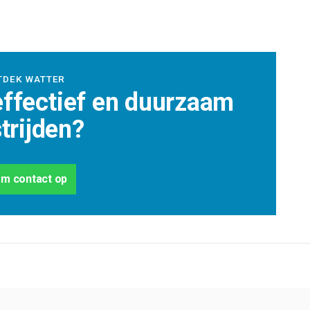
TDEK WATTER
effectief en duurzaam
trijden?
m contact op