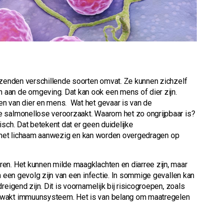
izenden verschillende soorten omvat. Ze kunnen zichzelf
aan de omgeving. Dat kan ook een mens of dier zijn.
n van dier en mens. Wat het gevaar is van de
e salmonellose veroorzaakt. Waarom het zo ongrijpbaar is?
sch. Dat betekent dat er geen duidelijke
 in het lichaam aanwezig en kan worden overgedragen op
en. Het kunnen milde maagklachten en diarree zijn, maar
n een gevolg zijn van een infectie. In sommige gevallen kan
eigend zijn. Dit is voornamelijk bij risicogroepen, zoals
zwakt immuunsysteem. Het is van belang om maatregelen