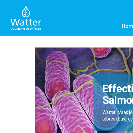
Hom
Effect
Salmo
Watter. Maak je
afbreekbare de