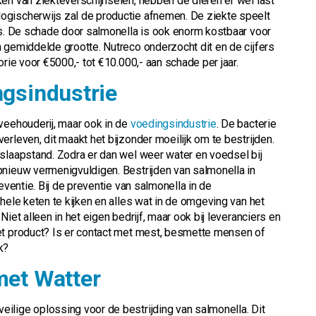
en van ziekteverschijnselen, hebben de dieren er wel last
ogischerwijs zal de productie afnemen. De ziekte speelt
is. De schade door salmonella is ook enorm kostbaar voor
 gemiddelde grootte. Nutreco onderzocht dit en de cijfers
orie voor €5000,- tot €10.000,- aan schade per jaar.
ngsindustrie
veehouderij, maar ook in de
voedingsindustrie
. De bacterie
rleven, dit maakt het bijzonder moeilijk om te bestrijden.
slaapstand. Zodra er dan wel weer water en voedsel bij
pnieuw vermenigvuldigen. Bestrijden van salmonella in
eventie. Bij de preventie van salmonella in de
hele keten te kijken en alles wat in de omgeving van het
iet alleen in het eigen bedrijf, maar ook bij leveranciers en
et product? Is er contact met mest, besmette mensen of
k?
met Watter
ilige oplossing voor de bestrijding van salmonella. Dit