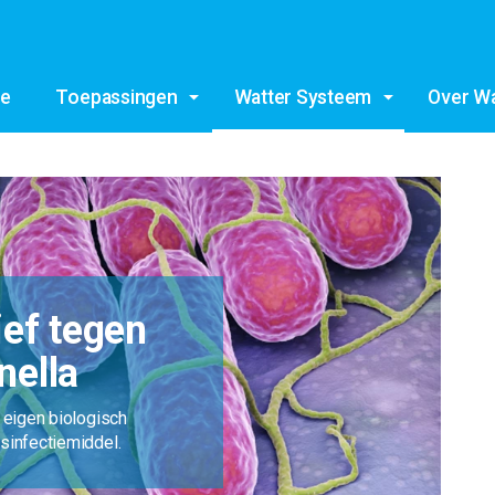
e
Toepassingen
Watter Systeem
Over Wa
ief tegen
nella
 eigen biologisch
sinfectiemiddel.