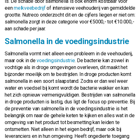
is. De schade door salmonella is ook enorm kostbaar voor
een
melkveebedrijf
of intensieve veehouderij van gemiddelde
grootte. Nutreco onderzocht dit en de cijfers liegen er niet om:
salmonella zorgt in deze categorie voor €5000,- tot €10.000,-
aan schade per jaar.
Salmonella in de voedingsindustrie
Salmonella vormt niet alleen een probleem in de veehouderij,
maar ook in de
voedingsindustrie
. De bacterie kan zowel in
vochtige als in droge omgevingen overleven, dit maakt het
bijzonder moeilijk om te bestrijden. In droge producten komt
salmonella in een soort slaapstand. Zodra er dan wel weer
water en voedsel bij komt wordt de bacterie wakker en kan
het zich opnieuw vermenigvuldigen. Bestrijden van salmonella
in droge producten is lastig, dus ligt de focus op preventie. Bij
de preventie van salmonella in de voedingsindustrie is het
belangrijk om naar de gehele keten te kijken en alles wat in de
omgeving van het product tot besmetting kan leiden te
ontsmetten. Niet alleen in het eigen bedrijf, maar ook bij
leveranciers en in hun omgeving. Heeft ongedierte toegang