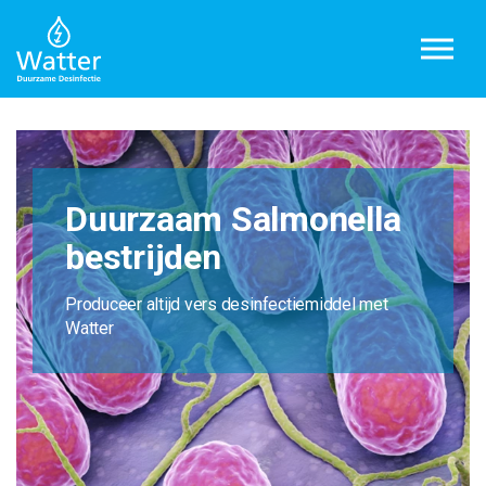
Overslaan en ga direct naar de inhoud
Duurzaam Salmonella
bestrijden
Produceer altijd vers desinfectiemiddel met
Watter