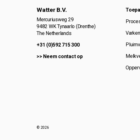
Watter B.V.
Toepa
Mercuriusweg 29
Proce
9482 WK Tynaarlo (Drenthe)
Varken
The Netherlands
Pluimv
+31 (0)592 715 300
Melkve
>>
Neem contact op
Opperv
© 2026