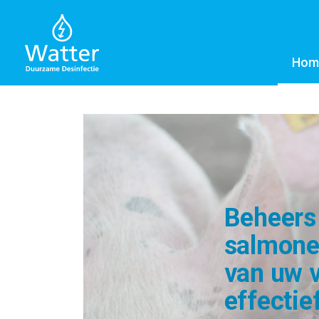
Hom
Beheers
salmonel
van uw 
effectie