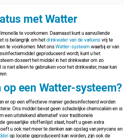
tatus met Watter
lmonella te voorkomen. Daarnaast kunt u aanvullende
t is belangrijk om het
drinkwater van de varkens
vrij te
en te voorkomen. Met ons
Watter-systeem
waarbij er van
esinfectiemiddel geproduceerd wordt, kunt u het
steem doseert het middel in het drinkwater om zo
 is niet alleen te gebruiken voor het drinkwater, maar kan
ren.
 op een Watter-systeem?
kan er op een effectieve manier gedesinfecteerd worden
erie. Ons middel bevat geen schadelijke chemicaliën en is
om een uitstekend alternatief voor traditionele
e gevaarlijke stoffenlijst staat, hoeft u geen extra
hoeft u ook niet meer te denken aan opslag van jerrycans en
ddel
op locatie geproduceerd kan worden, zijn ook de