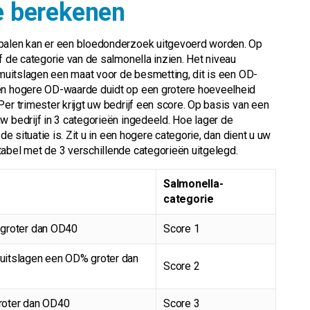
e berekenen
epalen kan er een bloedonderzoek uitgevoerd worden. Op
f de categorie van de salmonella inzien. Het niveau
iumuitslagen een maat voor de besmetting, dit is een OD-
Een hogere OD-waarde duidt op een grotere hoeveelheid
er trimester krijgt uw bedrijf een score. Op basis van een
w bedrijf in 3 categorieën ingedeeld. Hoe lager de
de situatie is. Zit u in een hogere categorie, dan dient u uw
tabel met de 3 verschillende categorieën uitgelegd.
Salmonella-
categorie
 groter dan OD40
Score 1
uitslagen een OD% groter dan
Score 2
roter dan OD40
Score 3