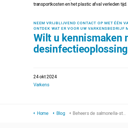
transportkosten en het plastic afval verleden tijd.
NEEM VRIJBLIJVEND CONTACT OP MET ÉÉN V
ONTDEK WAT ER VOOR UW VARKENSBEDRIJF M
Wilt u kennismaken 
desinfectieoplossin
24 okt 2024
Varkens
Home
Blog
Beheers de salmonella-status van uw varkens effectief