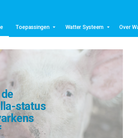
e
Toepassingen
Watter Systeem
Over Wa
 de
la-status
varkens
f