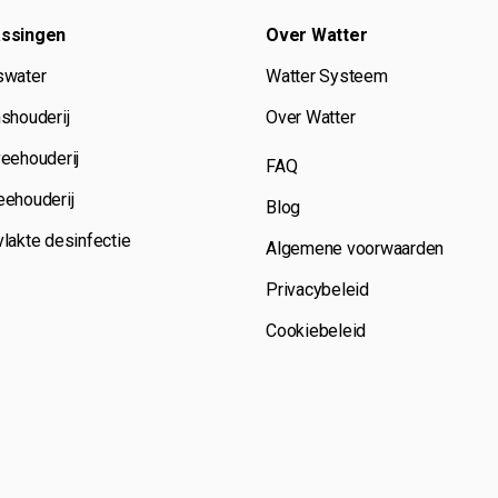
ssingen
Over Watter
swater
Watter Systeem
shouderij
Over Watter
eehouderij
FAQ
ehouderij
Blog
lakte desinfectie
Algemene voorwaarden
Privacybeleid
Cookiebeleid