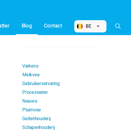
tter
Blog
Contact
BE
Varkens
Melkvee
Gebruikerservaring
Proceswater
Nieuws
Pluimvee
Geitenhouderij
Schapenhouderij