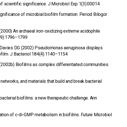
of scientific significance. J Microbiol Exp 1(3):00014
gnificance of microbial biofilm formation. Period Bilogor
(2000) An archaeal iron-oxidizing extreme acidophile
459):1796–1799
W, Davies DG (2002) Pseudomonas aeruginosa displays
film. J Bacteriol 184(4):1140–1154
 (2002b) Biofilms as complex differentiated communities.
 networks, and materials that build and break bacterial
acterial biofilms: a new therapeutic challenge. Ann
ation of c-di-GMP metabolism in biofilms. Future Microbiol