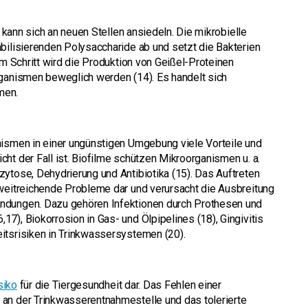
d kann sich an neuen Stellen ansiedeln. Die mikrobielle
bilisierenden Polysaccharide ab und setzt die Bakterien
em Schritt wird die Produktion von Geißel-Proteinen
rganismen beweglich werden (14). Es handelt sich
men.
nismen in einer ungünstigen Umgebung viele Vorteile und
ht der Fall ist. Biofilme schützen Mikroorganismen u. a.
ytose, Dehydrierung und Antibiotika (15). Das Auftreten
 weitreichende Probleme dar und verursacht die Ausbreitung
ndungen. Dazu gehören Infektionen durch Prothesen und
7), Biokorrosion in Gas- und Ölpipelines (18), Gingivitis
itsrisiken in Trinkwassersystemen (20).
siko
für die Tiergesundheit dar. Das Fehlen einer
an der Trinkwasserentnahmestelle und das tolerierte