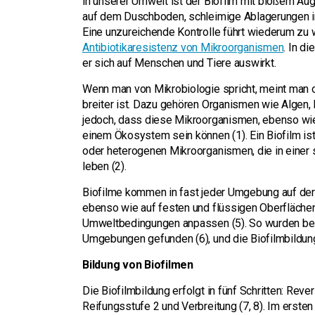
in unserer Umwelt ist der Biofilm mit bloßem Aug
auf dem Duschboden, schleimige Ablagerungen in
Eine unzureichende Kontrolle führt wiederum z
Antibiotikaresistenz von Mikroorganismen
. In d
er sich auf Menschen und Tiere auswirkt.
Wenn man von Mikrobiologie spricht, meint man o
breiter ist. Dazu gehören Organismen wie Algen
jedoch, dass diese Mikroorganismen, ebenso wie
einem Ökosystem sein können (1). Ein Biofilm ist
oder heterogenen Mikroorganismen, die in einer 
leben (2).
Biofilme kommen in fast jeder Umgebung auf der
ebenso wie auf festen und flüssigen Oberflächen 
Umweltbedingungen anpassen (5). So wurden bei
Umgebungen gefunden (6), und die Biofilmbildung 
Bildung von Biofilmen
Die Biofilmbildung erfolgt in fünf Schritten: Reve
Reifungsstufe 2 und Verbreitung (7, 8). Im erste