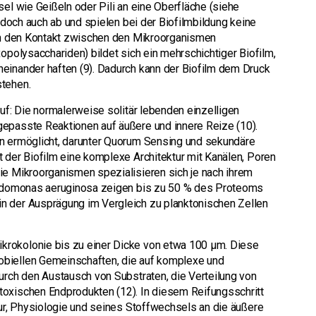
sel wie Geißeln oder Pili an eine Oberfläche (siehe
jedoch auch ab und spielen bei der Biofilmbildung keine
rch den Kontakt zwischen den Mikroorganismen
opolysacchariden) bildet sich ein mehrschichtiger Biofilm,
einander haften (9). Dadurch kann der Biofilm dem Druck
stehen.
auf: Die normalerweise solitär lebenden einzelligen
epasste Reaktionen auf äußere und innere Reize (10).
en ermöglicht, darunter Quorum Sensing und sekundäre
 der Biofilm eine komplexe Architektur mit Kanälen, Poren
ie Mikroorganismen spezialisieren sich je nach ihrem
seudomonas aeruginosa zeigen bis zu 50 % des Proteoms
n der Ausprägung im Vergleich zu planktonischen Zellen
rokolonie bis zu einer Dicke von etwa 100 µm. Diese
obiellen Gemeinschaften, die auf komplexe und
urch den Austausch von Substraten, die Verteilung von
toxischen Endprodukten (12). In diesem Reifungsschritt
tur, Physiologie und seines Stoffwechsels an die äußere