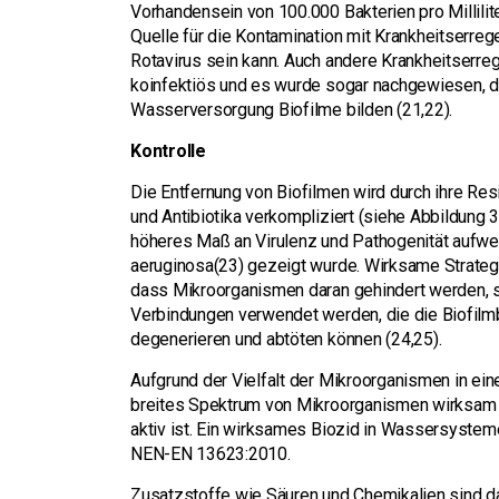
Vorhandensein von 100.000 Bakterien pro Millilit
Quelle für die Kontamination mit Krankheitserreg
Rotavirus sein kann. Auch andere Krankheitserreg
koinfektiös und es wurde sogar nachgewiesen, d
Wasserversorgung Biofilme bilden (21,22).
Kontrolle
Die Entfernung von Biofilmen wird durch ihre R
und Antibiotika verkompliziert (siehe Abbildung 
höheres Maß an Virulenz und Pathogenität aufwei
aeruginosa(23) gezeigt wurde. Wirksame Strategi
dass Mikroorganismen daran gehindert werden, s
Verbindungen verwendet werden, die die Biofilm
degenerieren und abtöten können (24,25).
Aufgrund der Vielfalt der Mikroorganismen in ein
breites Spektrum von Mikroorganismen wirksa
aktiv ist. Ein wirksames Biozid in Wassersyste
NEN-EN 13623:2010.
Zusatzstoffe wie Säuren und Chemikalien sind d