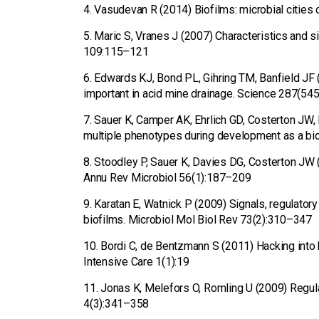
4. Vasudevan R (2014) Biofilms: microbial cities 
5. Maric S, Vranes J (2007) Characteristics and si
109:115–121
6. Edwards KJ, Bond PL, Gihring TM, Banfield JF 
important in acid mine drainage. Science 287(5
7. Sauer K, Camper AK, Ehrlich GD, Costerton J
multiple phenotypes during development as a bio
8. Stoodley P, Sauer K, Davies DG, Costerton JW
Annu Rev Microbiol 56(1):187–209
9. Karatan E, Watnick P (2009) Signals, regulatory
biofilms. Microbiol Mol Biol Rev 73(2):310–347
10. Bordi C, de Bentzmann S (2011) Hacking into b
Intensive Care 1(1):19
11. Jonas K, Melefors O, Romling U (2009) Regul
4(3):341–358