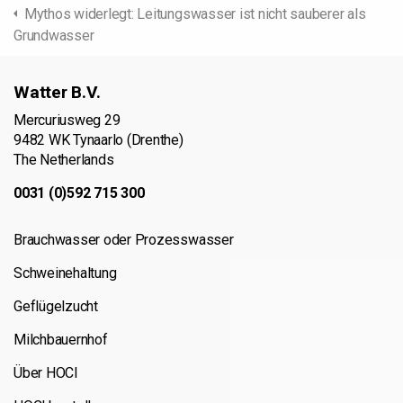
Mythos widerlegt: Leitungswasser ist nicht sauberer als
Grundwasser
Watter B.V.
Mercuriusweg 29
9482 WK Tynaarlo (Drenthe)
The Netherlands
0031 (0)592 715 300
Brauchwasser oder Prozesswasser
Schweinehaltung
Geflügelzucht
Milchbauernhof
Über HOCl