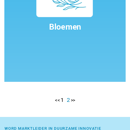
Bloemen
1
2
<<
>>
WORD MARKTLEIDER IN DUURZAME INNOVATIE