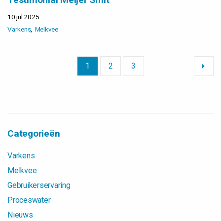
10 jul 2025
Varkens
Melkvee
1
2
3
Categorieën
Varkens
Melkvee
Gebruikerservaring
Proceswater
Nieuws