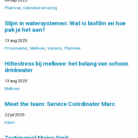
04 sep 2025
Pluimvee
Gebruikerservaring
Slijm in watersystemen: Wat is biofilm en hoe
pak je het aan?
13 aug 2025
Proceswater
Melkvee
Varkens
Pluimvee
Hittestress bij melkvee: het belang van schoon
drinkwater
13 aug 2025
Melkvee
Meet the team: Service Coördinator Marc
22 jul 2025
Intern
Testimonial Meijer Smit