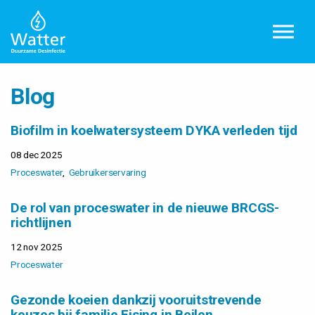
Overslaan en ga direct naar de inhoud
Blog
Biofilm in koelwatersysteem DYKA verleden tijd
08 dec 2025
Proceswater
Gebruikerservaring
De rol van proceswater in de nieuwe BRCGS-
richtlijnen
12 nov 2025
Proceswater
Gezonde koeien dankzij vooruitstrevende
keuzes bij familie Eising in Beilen