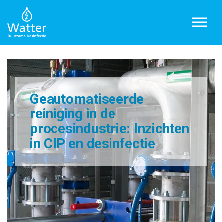
Overslaan en ga direct naar de inhoud
Geautomatiseerde
reiniging in de
procesindustrie: Inzichten
in CIP en desinfectie