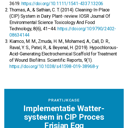
3619.
https://doi.org/10.1111/1541-4337.13206
Thomas, A., & Sathian, C. T. (2014). Cleaning-In-Place
(CIP) System in Dairy Plant- review. IOSR Journal Of
Environmental Science Toxicology And Food
Technology, 8(6), 41–44.
https://doi.org/10.9790/2402-
08634144
Kiamco, M. M., Zmuda, H. M., Mohamed, A., Call, D. R.,
Raval, Y. S., Patel, R., & Beyenal, H. (2019). Hypochlorous-
Acid-Generating Electrochemical Scaffold for Treatment
of Wound Biofilms. Scientific Reports, 9(1).
https://doi.org/10.1038/s41598-019-38968-y
PRAKTIJKCASE
Implementatie Watter-
systeem in CIP Proces
Frisian Egg