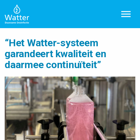
Overslaan en ga direct naar de inhoud
“Het Watter-systeem
garandeert kwaliteit en
daarmee continuïteit”