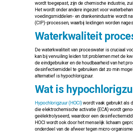
wordt toegepast, zijn de chemische industrie, zui
Het wordt onder andere ingezet voor waterbehand
voedingsmiddelen- en drankenindustrie wordt na
(CIP)-processen, waarbij leidingen worden nag
Waterkwaliteit proce
De waterkwaliteit van proceswater is cruciaal voo
kan bij vervuiling leiden tot problemen met de kwa
de eindgebruiker en de houdbaarheid van het pro
desinfectiemiddel te gebruiken dat zo min mogel
alternatief is hypochlorigzuur.
Wat is hypochlorigzu
Hypochlorigzuur (HOCl)
wordt vaak gebruikt als 
die elektrochemische activatie (ECA) wordt gen
geëlektrolyseerd, waardoor een desinfectiemidde
HOCl wordt ook door het menselijk lichaam gepr
onderdeel van de afweer tegen micro-organismen.