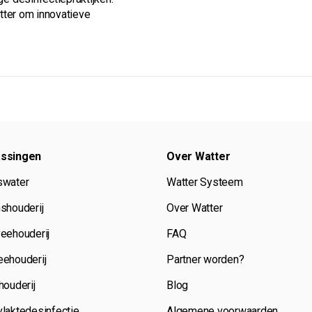
atter om innovatieve
ssingen
Over Watter
swater
Watter Systeem
shouderij
Over Watter
eehouderij
FAQ
ehouderij
Partner worden?
houderij
Blog
laktedesinfectie
Algemene voorwaarden