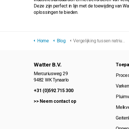
Deze zijn perfect in lijn met de toewijding van W
oplossingen te bieden.
Home
Blog
Vergelijking tussen natriumhypochloriet en hypochlorigzuur in proceswaterdesinfectie
Watter B.V.
Toepa
Mercuriusweg 29
Proce
9482 WK Tynaarlo
Varken
+31 (0)592 715 300
Pluimv
>>
Neem contact op
Melkve
Geiten
Opperv