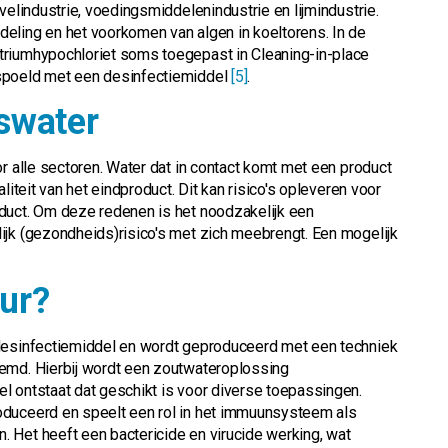
velindustrie, voedingsmiddelenindustrie en lijmindustrie.
eling en het voorkomen van algen in koeltorens. In de
triumhypochloriet soms toegepast in Cleaning-in-place
espoeld met een desinfectiemiddel
[5]
.
swater
r alle sectoren. Water dat in contact komt met een product
liteit van het eindproduct. Dit kan risico's opleveren voor
duct. Om deze redenen is het noodzakelijk een
ijk (gezondheids)risico's met zich meebrengt. Een mogelijk
ur?
desinfectiemiddel en wordt geproduceerd met een techniek
oemd. Hierbij wordt een zoutwateroplossing
l ontstaat dat geschikt is voor diverse toepassingen.
oduceerd en speelt een rol in het immuunsysteem als
 Het heeft een bactericide en virucide werking, wat