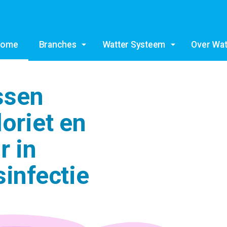
Overslaan en ga direct naar de inhoud
Home
Branches
Watter Systeem
Over Wat
ssen
oriet en
r in
infectie