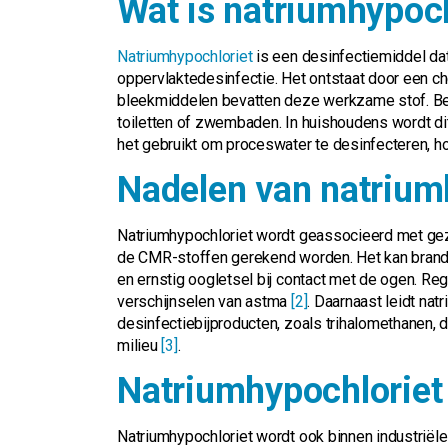
Wat is natriumhypoch
Natriumhypochloriet
is een desinfectiemiddel dat
oppervlaktedesinfectie. Het ontstaat door een c
bleekmiddelen bevatten deze werkzame stof. Bek
toiletten of zwembaden. In huishoudens wordt d
het gebruikt om proceswater te desinfecteren, h
Nadelen van natrium
Natriumhypochloriet wordt geassocieerd met gezo
de CMR-stoffen gerekend worden. Het kan brandwo
en ernstig oogletsel bij contact met de ogen. Reg
verschijnselen van astma
[2]
. Daarnaast leidt nat
desinfectiebijproducten, zoals trihalomethanen, d
milieu
[3]
.
Natriumhypochloriet
Natriumhypochloriet wordt ook binnen industriël