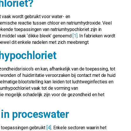
loriet?
 vaak wordt gebruikt voor water- en
hemische reactie tussen chloor en natriumhydroxide. Veel
ende toepassingen van natriumhypochloriet zijn in
it middel vaak ‘dikke bleek’ genoemd
[1]
. In fabrieken wordt
oewel dit enkele nadelen met zich meebrengt.
hypochloriet
ndheidsrisico's en kan, afhankelijk van de toepassing, tot
nden of huidirritatie veroorzaken bij contact met de huid
elmatige blootstelling kan leiden tot luchtweginfecties en
riumhypochloriet vaak tot de vorming van
ie mogelijk schadelijk zijn voor de gezondheid en het
 in proceswater
e toepassingen gebruikt
[4]
. Enkele sectoren waarin het