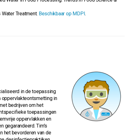
s Water Treatment.
Beschikbaar op MDPI
.
cialiseerd in de toepassing
 oppervlakteontsmetting in
 met bedrijven om het
ntspecifieke toepassingen
iemvrije oppervlakken en
n gegarandeerd. Tim's
aan het bevorderen van de
ge desinfectiepraktijken.