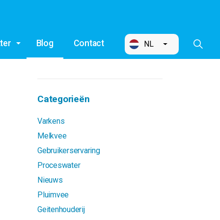
ter
Blog
Contact
NL
Categorieën
Varkens
Melkvee
Gebruikerservaring
Proceswater
Nieuws
Pluimvee
Geitenhouderij