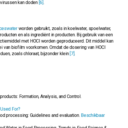
n virussen kan doden
[6]
.
ceswater
worden gebruikt, zoals in koelwater, spoelwater,
roducten en als ingrediënt in producten. Bij gebruik van een
fectiemiddel met HOCl worden geproduceerd. Dit middel kan
oei van biofilm voorkomen. Omdat de dosering van HOCl
duen, zoals chloraat, bijzonder klein
[7]
.
y-products: Formation, Analysis, and Control.
 Used For?
od processing: Guidelines and evaluation.
Beschikbaar
vated Water in Food Processing.
Trends in Food Science &