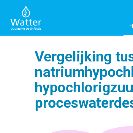
Vergelijking tu
natriumhypochl
hypochlorigzuu
proceswaterdes