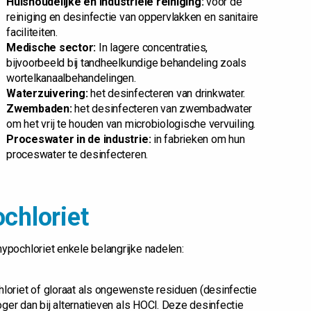
Huishoudelijke en industriële reiniging:
voor de
reiniging en desinfectie van oppervlakken en sanitaire
faciliteiten.
Medische sector:
In lagere concentraties,
bijvoorbeeld bij tandheelkundige behandeling zoals
wortelkanaalbehandelingen.
Waterzuivering:
het desinfecteren van drinkwater.
Zwembaden:
het desinfecteren van zwembadwater
om het vrij te houden van microbiologische vervuiling.
Proceswater in de industrie:
in fabrieken om hun
proceswater te desinfecteren.
chloriet
pochloriet enkele belangrijke nadelen:
hloriet of gloraat als ongewenste residuen (desinfectie
hoger dan bij alternatieven als HOCl. Deze desinfectie