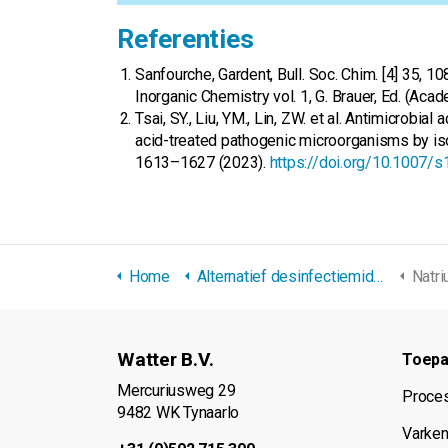
Referenties
Sanfourche, Gardent, Bull. Soc. Chim. [4] 35, 
Inorganic Chemistry vol. 1, G. Brauer, Ed. (Ac
Tsai, SY., Liu, YM., Lin, ZW. et al. Antimicrobia
acid-treated pathogenic microorganisms by iso
1613–1627 (2023).
https://doi.org/10.1007
Home
Alternatief desinfectiemiddel
Natri
Watter B.V.
Toepa
Mercuriusweg 29
Proce
9482 WK Tynaarlo
Varken