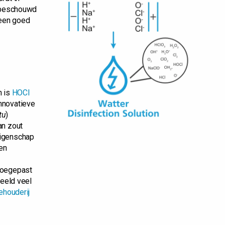
k beschouwd
 een goed
n is
HOCl
nnovatieve
tu
)
an zout
eigenschap
gen
toegepast
beeld veel
ehouderij