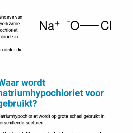
behoeve van
e werkzame
ochloriet
loride in
oxidator die
Waar wordt
natriumhypochloriet voor
gebruikt?
atriumhypochloriet wordt op grote schaal gebruikt in
erschillende sectoren: