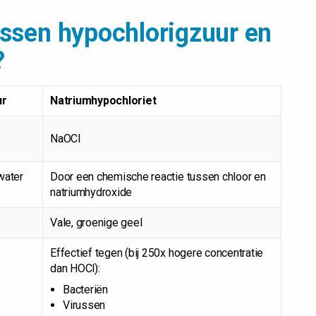
tussen hypochlorigzuur en
?
ur
Natriumhypochloriet
NaOCl
water
Door een chemische reactie tussen chloor en
natriumhydroxide
Vale, groenige geel
Effectief tegen (bij 250x hogere concentratie
dan HOCl):
Bacteriën
Virussen