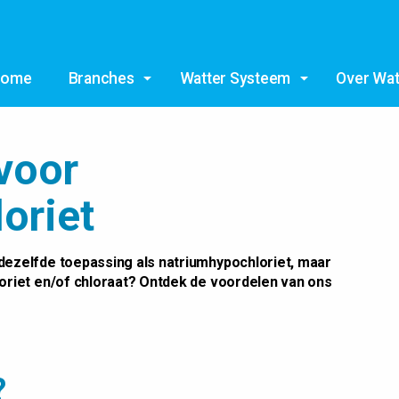
Overslaan en ga direct naar de inhoud
Home
Branches
Watter Systeem
Over Wat
 voor
oriet
dezelfde toepassing als natriumhypochloriet, maar
loriet en/of chloraat? Ontdek de voordelen van ons
?