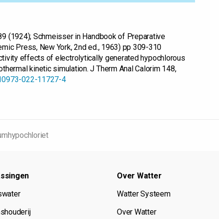
1089 (1924); Schmeisser in Handbook of Preparative
ademic Press, New York, 2nd ed., 1963) pp 309-310
l activity effects of electrolytically generated hypochlorous
thermal kinetic simulation. J Therm Anal Calorim 148,
/s10973-022-11727-4
umhypochloriet
ssingen
Over Watter
swater
Watter Systeem
shouderij
Over Watter