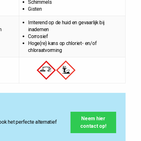
Schimmels
Gisten
Irriterend op de huid en gevaarlijk bij
n
inademen
Corrosief
Hoge(re) kans op chloriet- en/of
chloraatvorming
Neem hier
ook het perfecte alternatief
contact op!