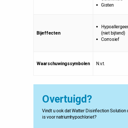
Gisten
Hypoallergee
Bijeffecten
(niet bijtend)
Corrosief
Waarschuwingssymbolen
N.v.t.
Overtuigd?
Vindt u ook dat Watter Disinfection Solution 
is voor natriumhypochloriet?