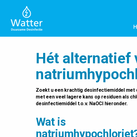
Hét alternatief
natriumhypochl
Zoekt u een krachtig desinfectiemiddel met 
met een veel lagere kans op residuen als ch
desinfectiemiddel t.o.v. NaOCl hieronder.
Wat is
natriumhypochloriet