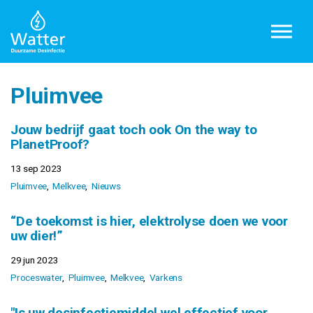
Overslaan en ga direct naar de inhoud
Pluimvee
Jouw bedrijf gaat toch ook On the way to
PlanetProof?
13 sep 2023
Pluimvee
Melkvee
Nieuws
“De toekomst is hier, elektrolyse doen we voor
uw dier!”
29 jun 2023
Proceswater
Pluimvee
Melkvee
Varkens
"Is uw desinfectiemiddel wel effectief voor