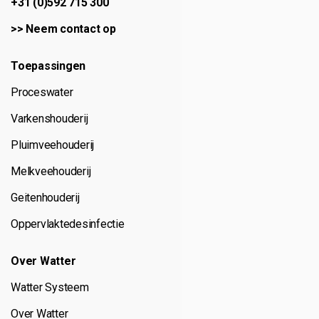
+31 (0)592 715 300
>>
Neem contact op
Toepassingen
Proceswater
Varkenshouderij
Pluimveehouderij
Melkveehouderij
Geitenhouderij
Oppervlaktedesinfectie
Over Watter
Watter Systeem
Over Watter