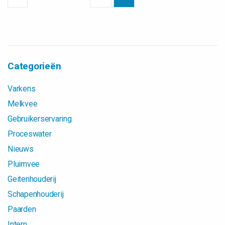
Categorieën
Varkens
Melkvee
Gebruikerservaring
Proceswater
Nieuws
Pluimvee
Geitenhouderij
Schapenhouderij
Paarden
Intern